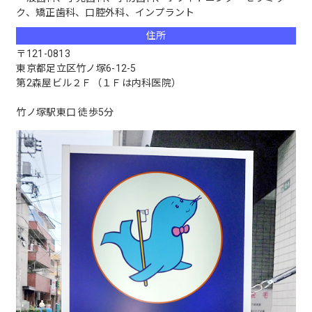
ク、矯正歯科、口腔外科、インプラント
住所
〒121-0813
東京都足立区竹ノ塚6-12-5
第2森屋ビル２Ｆ（１Ｆは内科医院）
竹ノ塚駅東口 徒歩5分