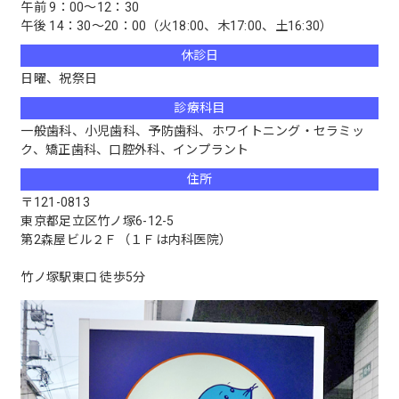
午前 9：00～12：30
午後 14：30～20：00（火18:00、木17:00、土16:30）
休診日
日曜、祝祭日
診療科目
一般歯科、小児歯科、予防歯科、ホワイトニング・セラミッ
ク、矯正歯科、口腔外科、インプラント
住所
〒121-0813
東京都足立区竹ノ塚6-12-5
第2森屋ビル２Ｆ（１Ｆは内科医院）
竹ノ塚駅東口 徒歩5分